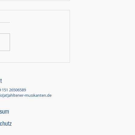
t
9 151 26506589
fo[at]ahltener-musikanten.de
ssum
chutz