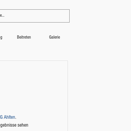
ng
Beitreten
Galerie
SG Ahlten
. 
rgebnisse sehen 