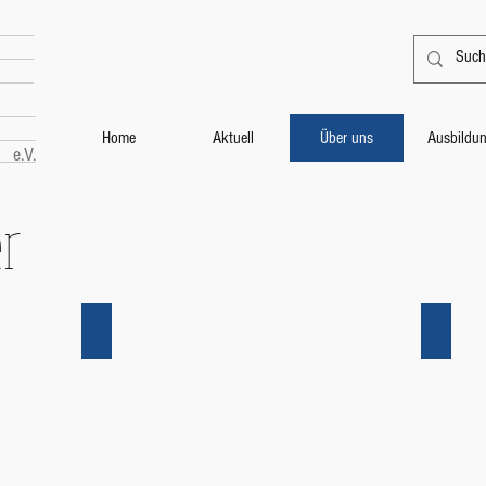
Home
Aktuell
Über uns
Ausbildu
e.V.
r
Musikalische Leitung
Flöten
Musikalische
Flöten
Leitung