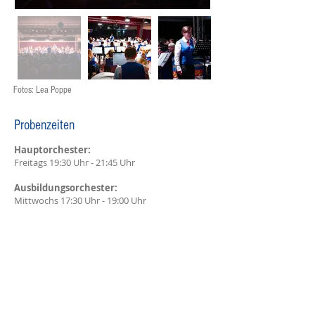
Fotos: Lea Poppe
Probenzeiten
Hauptorchester:
Freitags 19:30 Uhr - 21:45
Uhr
Ausbildungsorchester:
Mittwochs 17:30 Uhr - 19:00 Uhr
Die Proben finden in unserem Proberaum
der Grundschule Ahlten statt.
Kontakt
Tel.:
+49 151 26506589
Mail:
info[at]ahltener-musikanten.de