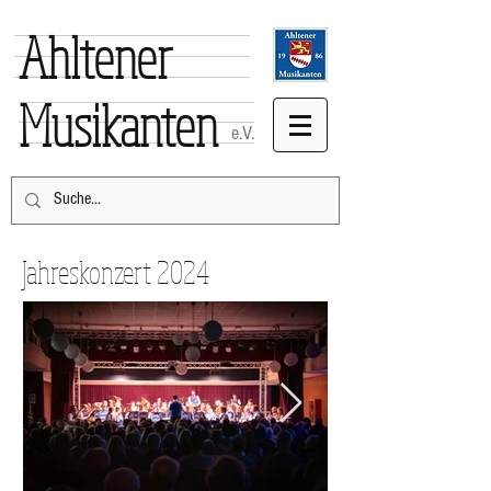
Ahltener
Musikanten
e.V.
Jahreskonzert 2024