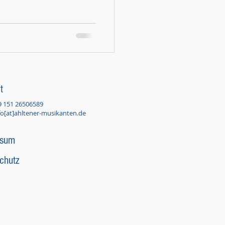
t
9 151 26506589
fo[at]ahltener-musikanten.de
ssum
chutz