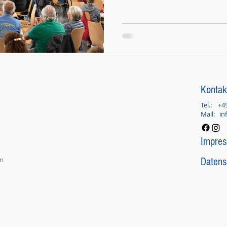
Kontak
Tel.:
+4
Mail:
in
Impre
um
Datens